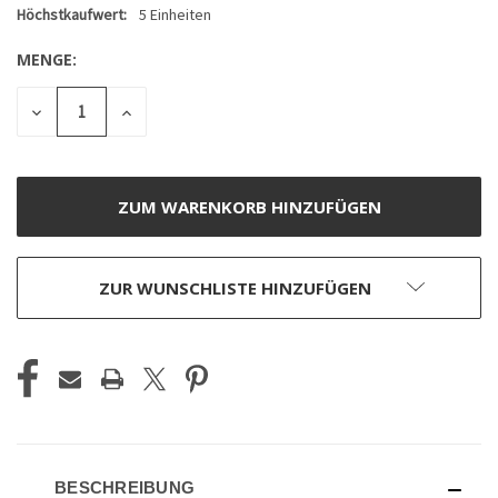
AKTUELLER
Höchstkaufwert:
5 Einheiten
LAGERBESTAND:
MENGE:
MENGE
MENGE
VON
VON
UNDEFINED
UNDEFINED
VERRINGERN
ERHÖHEN
ZUR WUNSCHLISTE HINZUFÜGEN
BESCHREIBUNG